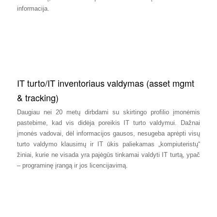
informacija.
IT turto/IT inventoriaus valdymas (asset mgmt
& tracking)
Daugiau nei 20 metų dirbdami su skirtingo profilio įmonėmis
pastebime, kad vis didėja poreikis IT turto valdymui. Dažnai
įmonės vadovai, dėl informacijos gausos, nesugeba aprėpti visų
turto valdymo klausimų ir IT ūkis paliekamas „kompiuteristų“
žiniai, kurie ne visada yra pajėgūs tinkamai valdyti IT turtą, ypač
– programinę įrangą ir jos licencijavimą.