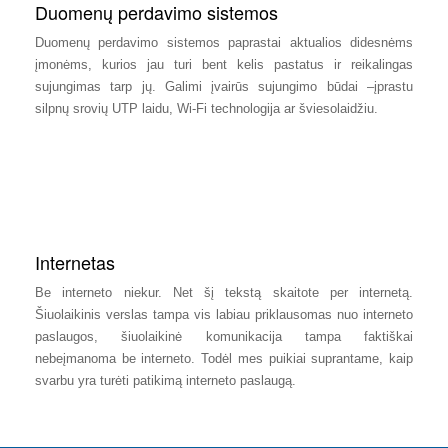
Duomenų perdavimo sistemos
Duomenų perdavimo sistemos paprastai aktualios didesnėms
įmonėms, kurios jau turi bent kelis pastatus ir reikalingas
sujungimas tarp jų. Galimi įvairūs sujungimo būdai –įprastu
silpnų srovių UTP laidu, Wi-Fi technologija ar šviesolaidžiu.
Internetas
Be interneto niekur. Net šį tekstą skaitote per internetą.
Šiuolaikinis verslas tampa vis labiau priklausomas nuo interneto
paslaugos, šiuolaikinė komunikacija tampa faktiškai
nebeįmanoma be interneto. Todėl mes puikiai suprantame, kaip
svarbu yra turėti patikimą interneto paslaugą.