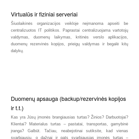
Virtualūs ir fiziniai serveriai
Šiuolaikinės organizacijos veikloje neįmanoma apseiti be
centralizuotos IT politikos. Paprastai centralizuojama vartotojų
valdymas, duomenų laikymas, kritinės verslo aplikacijos,
duomenų rezervinės kopijos, prieigų valdymas ir begalė kitų
dalykų.
Duomenų apsauga (backup/rezervinės kopijos
ir t.t.)
Kas yra Jūsų įmonės brangiausias turtas? Žinios? Darbuotojai?
Klientai? Materialus turtas – pastatai, transportas, gamybinė
įranga? Galbūt. Tačiau, neabejotinai sutiksite, kad vienas
svarbiausių, o dažnai ir pats svarbiausias įmonės turtas –