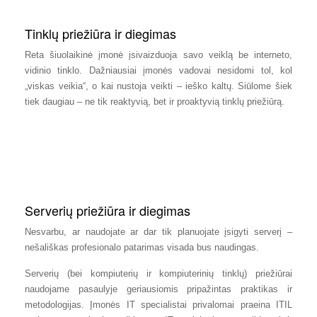
Tinklų priežiūra ir diegimas
Reta šiuolaikinė įmonė įsivaizduoja savo veiklą be interneto,
vidinio tinklo. Dažniausiai įmonės vadovai nesidomi tol, kol
„viskas veikia“, o kai nustoja veikti – ieško kaltų. Siūlome šiek
tiek daugiau – ne tik reaktyvią, bet ir proaktyvią tinklų priežiūrą.
Serverių priežiūra ir diegimas
Nesvarbu, ar naudojate ar dar tik planuojate įsigyti serverį –
nešališkas profesionalo patarimas visada bus naudingas.
Serverių (bei kompiuterių ir kompiuterinių tinklų) priežiūrai
naudojame pasaulyje geriausiomis pripažintas praktikas ir
metodologijas. Įmonės IT specialistai privalomai praeina ITIL