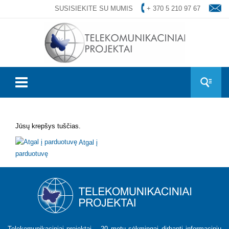
SUSISIEKITE SU MUMIS
+ 370 5 210 97 67
Jūsų krepšys tuščias.
Atgal į
parduotuvę
Telekomunikaciniai projektai – 20 metų sėkmingai dirbanti informacinių