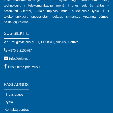
technologijų ir telekomunikacijų įmonė. Įmonės sėkmės raktas –
patenkinti klientai, kuriais rūpinasi mūsų aukščiausio lygio IT ir
telekomunikacijų specialistai nuolatos skiriantys ypatingą dėmesį
paslaugų kokybei.
SUSISIEKITE
P. Smuglevičiaus g. 21, LT-08311, Vilnius, Lietuva
+370 5 2109767
info@telpro.lt
Prisijunkite prie mūsų !
PASLAUGOS
IT paslaugos
Ryšiai
Kontaktų centras