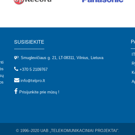
P
SUSISIEKITE
I
P. Smuglevičiaus g. 21, LT-08311, Vilnius, Lietuva
ti
R
ės
+370 5 2109767
K
sų
info@telpro.lt
A
os
Prisijunkite prie mūsų !
© 1996–2020 UAB „TELEKOMUNIKACINIAI PROJEKTAI”.