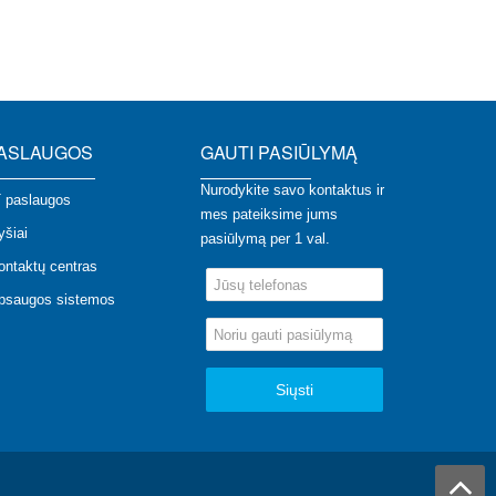
ASLAUGOS
GAUTI PASIŪLYMĄ
Nurodykite savo kontaktus ir
T paslaugos
mes pateiksime jums
yšiai
pasiūlymą per 1 val.
ontaktų centras
psaugos sistemos
Siųsti